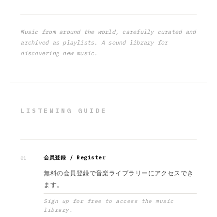
Music from around the world, carefully curated and
archived as playlists. A sound library for
discovering new music.
LISTENING GUIDE
会員登録 / Register
01
無料の会員登録で音楽ライブラリーにアクセスでき
ます。
Sign up for free to access the music
library.