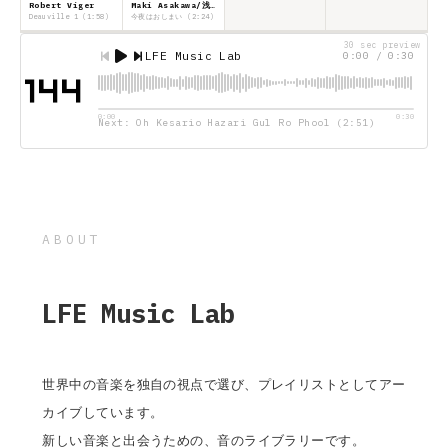
Robert Viger
Maki Asakawa/浅川マキ
Deauville 1 (1:58)
今夜はおしまい (2:24)
30 sec preview
LFE Music Lab
0:00 / 0:30
0:00
0:30
Next: Oh Kesario Hazari Gul Ro Phool (2:51)
ABOUT
LFE Music Lab
世界中の音楽を独自の視点で選び、プレイリストとしてアー
カイブしています。
新しい音楽と出会うための、音のライブラリーです。