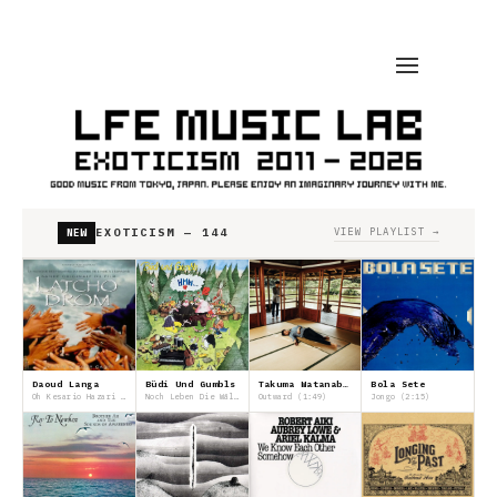
EXOTICISM — 144
VIEW PLAYLIST →
NEW
Daoud Langa
Büdi Und Gumbls
Takuma Watanabe/渡邊 琢磨
Bola Sete
Oh Kesario Hazari Gul Ro Phool (2:51)
Noch Leben Die Wälder (5:44)
Outward (1:49)
Jongo (2:15)