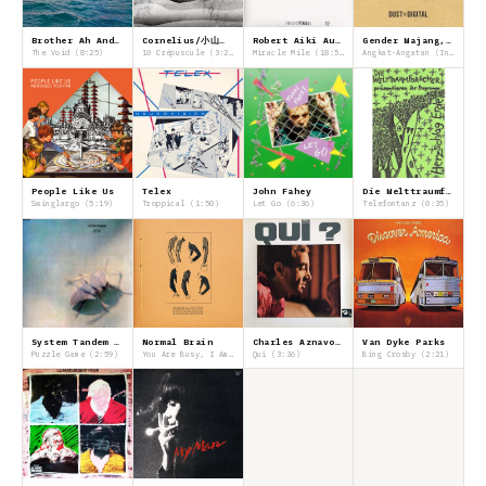
Brother Ah And The Sounds Of Awareness
Cornelius/小山田 圭吾
Robert Aiki Aubrey Lowe & Ariel Kalma
Gender Wajang, Koeta
The Void (8:25)
10 Crépuscule (3:26)
Miracle Mile (18:54)
Angkat-Angatan (Indonesia) (2:57)
People Like Us
Telex
John Fahey
Die Welttraumforscher
Swinglargo (5:19)
Troppical (1:50)
Let Go (6:36)
Telefontanz (0:35)
System Tandem Jiří Stivín, Rudolf Dašek
Normal Brain
Charles Aznavour
Van Dyke Parks
Puzzle Game (2:59)
You Are Busy, I Am Easy (2:23)
Qui (3:36)
Bing Crosby (2:21)